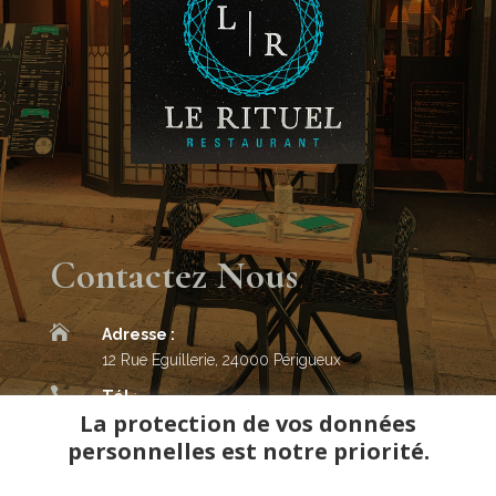
Contactez Nous

Adresse :
12 Rue Eguillerie, 24000 Périgueux

Tél
:
La protection de vos données
06 64 74 95 97
personnelles est notre priorité.
06 66 76 82 60

Mail
: veradylan@hotmail.fr