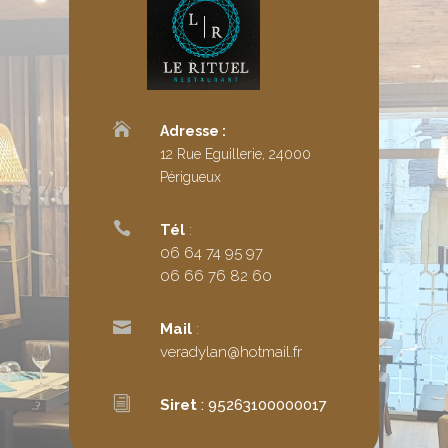

Adresse :
12 Rue Eguillerie, 24000
Périgueux

Tél
:
06 64 74 95 97
06 66 76 82 60

Mail
:
veradylan@hotmail.fr
i
Siret
: 95263100000017